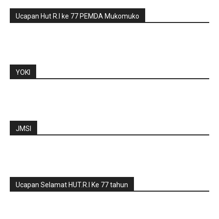
Ucapan Hut R.I ke 77 PEMDA Mukomuko
YOKI
JMSI
Ucapan Selamat HUT.R.I Ke 77 tahun