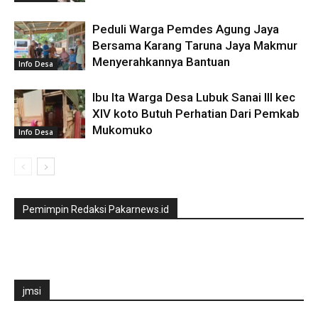
Peduli Warga Pemdes Agung Jaya
Bersama Karang Taruna Jaya Makmur
Menyerahkannya Bantuan
Info Desa
Ibu Ita Warga Desa Lubuk Sanai lll kec
XIV koto Butuh Perhatian Dari Pemkab
Mukomuko
Info Desa
Pemimpin Redaksi Pakarnews.id
jmsi