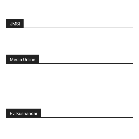
JMSI
Media Online
Evi Kusnandar