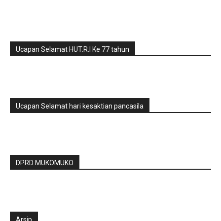
Ucapan Selamat HUT.R.I Ke 77 tahun
Ucapan Selamat hari kesaktian pancasila
DPRD MUKOMUKO
Arsip