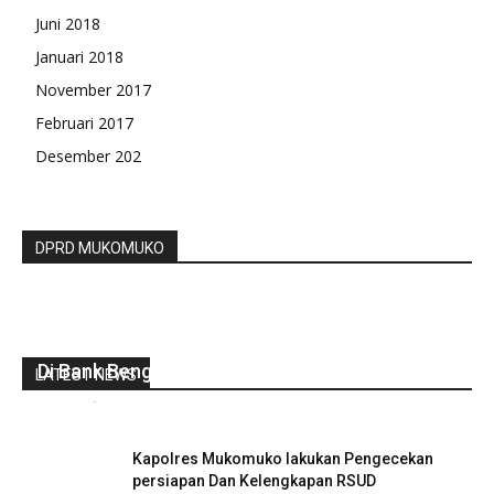
Juni 2018
Januari 2018
November 2017
Februari 2017
Desember 202
DPRD MUKOMUKO
Teuku Zulkarnain Dukung Pemkot Tarik Modal
Di Bank Bengkulu
LATEST NEWS
redaksi
-
Agustus 11, 2021
0
Kapolres Mukomuko lakukan Pengecekan
persiapan Dan Kelengkapan RSUD