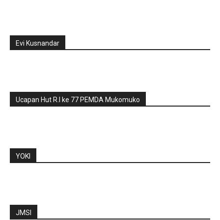
Evi Kusnandar
Ucapan Hut R.I ke 77 PEMDA Mukomuko
YOKI
JMSI