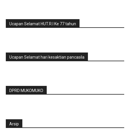
Ucapan Selamat HUT.R.I Ke 77 tahun
Ucapan Selamat hari kesaktian pancasila
DPRD MUKOMUKO
Arsip