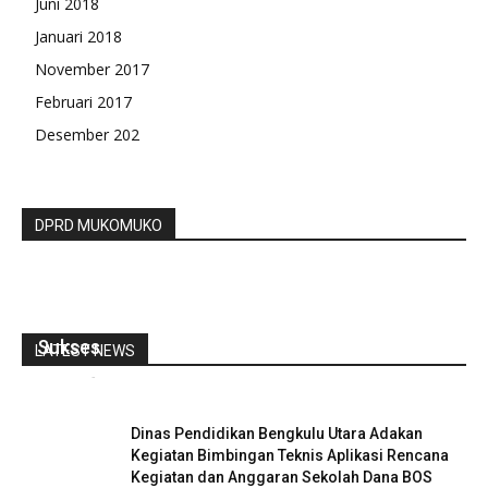
Juni 2018
Januari 2018
November 2017
Februari 2017
Desember 202
DPRD MUKOMUKO
Pemabgian BLT DD Tahap 1,2 Dan 3 Desa Bumi
Mulya Kecamatan Penarik Berjalan Dengan
Sukses
LATEST NEWS
redaksi
-
Maret 21, 2022
0
Dinas Pendidikan Bengkulu Utara Adakan
Kegiatan Bimbingan Teknis Aplikasi Rencana
Kegiatan dan Anggaran Sekolah Dana BOS