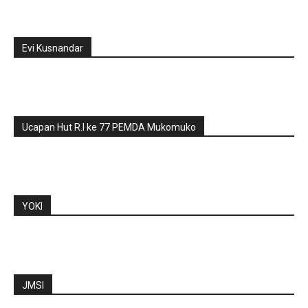
Evi Kusnandar
Ucapan Hut R.I ke 77 PEMDA Mukomuko
YOKI
JMSI