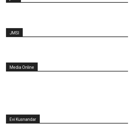
JMSI
Media Online
Evi Kusnandar