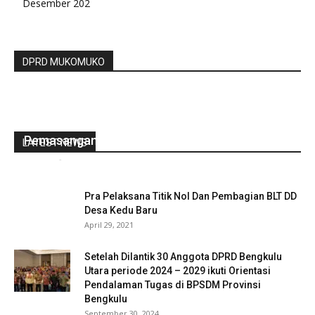
Desember 202
DPRD MUKOMUKO
Pemdes Teluk ajang Bersama Unsur Tripika
Kecamatan Air Padang Melakukan
Pemasangan Stiker Penerima Bansos
LATEST NEWS
redaksi
-
April 8, 2023
0
Pra Pelaksana Titik Nol Dan Pembagian BLT DD
Desa Kedu Baru
April 29, 2021
Setelah Dilantik 30 Anggota DPRD Bengkulu
Utara periode 2024 – 2029 ikuti Orientasi
Pendalaman Tugas di BPSDM Provinsi
Bengkulu
September 30, 2024