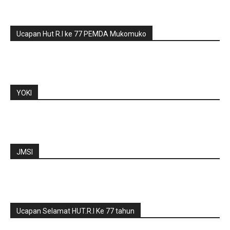
Ucapan Hut R.I ke 77 PEMDA Mukomuko
YOKI
JMSI
Ucapan Selamat HUT.R.I Ke 77 tahun