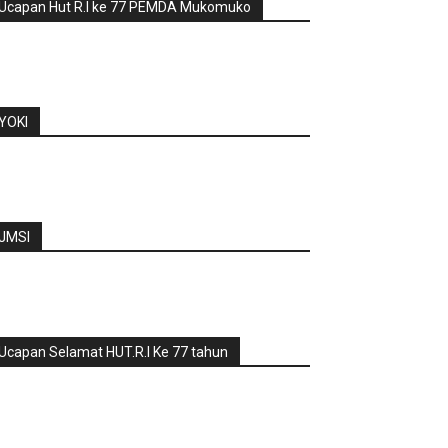
Ucapan Hut R.I ke 77 PEMDA Mukomuko
YOKI
JMSI
Ucapan Selamat HUT.R.I Ke 77 tahun