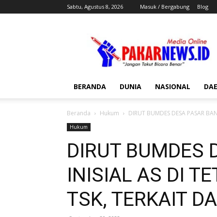
Sabtu, Agustus 8, 2026
Masuk / Bergabung
Blog
Pakar
News
BERANDA
DUNIA
NASIONAL
DA
Beranda
Hukum
DIRUT BUMDES DESA PASAR BANTA
Hukum
DIRUT BUMDES 
INISIAL AS DI T
TSK, TERKAIT DA