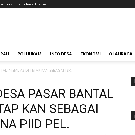
Forums
Purchase Theme
ERAH
POLHUKAM
INFO DESA
EKONOMI
OLAHRAGA
L INISIAL AS DI TETAP KAN SEBAGAI TSK,...
DESA PASAR BANTAL
ETAP KAN SEBAGAI
NA PIID PEL.