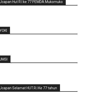
Ucapan Hut R.I ke 77 PEMDA Mukomuko
YOKI
JMSI
Ucapan Selamat HUT.R.I Ke 77 tahun