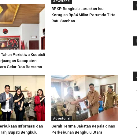
Advertorial
BPKP Bengkulu Luruskan Isu
Kerugian Rp34 Miliar Perumda Tirta
Ratu Samban
 Tahun Peristiwa Kudatuli
rjuangan Kabupaten
tara Gelar Doa Bersama
Advertorial
erbukaan Informasi dan
Serah Terima Jabatan Kepala dinas
rah, Bupati Bengkulu
Perkebunan Bengkulu Utara