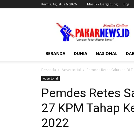
Kamis, Agustus 6, 2026
Masuk / Bergabung
Blog
Pakar
News
BERANDA
DUNIA
NASIONAL
DA
Beranda
Advertorial
Pemdes Retes Salurkan BLT 
Advertorial
Pemdes Retes Sa
27 KPM Tahap Ke
2022