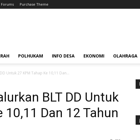
Forums
Purchase Theme
ERAH
POLHUKAM
INFO DESA
EKONOMI
OLAHRAGA
DD Untuk 27 KPM Tahap Ke 10,11 Dan...
lurkan BLT DD Untuk
 10,11 Dan 12 Tahun