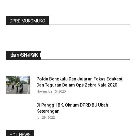
DPRD MUKOMUKO
Bupati BU Serahkan SK CPNS Formasi 2021
dan SK P3K formasi 2021
LATEST NEWS
redaksi
-
April 25, 2022
0
Polda Bengkulu Dan Jajaran Fokus Edukasi
Dan Teguran Dalam Ops Zebra Nala 2020
November 5, 2020
Di Panggil BK, Oknum DPRD BU Ubah
Keterangan
Juli 29, 2022
HOT NEWS