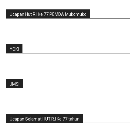
Ucapan Hut R.I ke 77 PEMDA Mukomuko
YOKI
JMSI
Ucapan Selamat HUT.R.I Ke 77 tahun