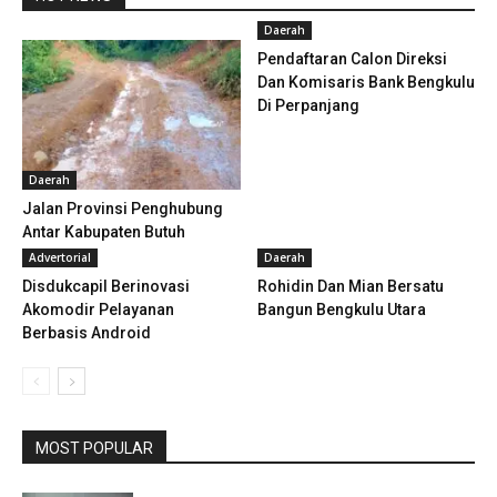
Daerah
Pendaftaran Calon Direksi
Dan Komisaris Bank Bengkulu
Di Perpanjang
Daerah
Jalan Provinsi Penghubung
Antar Kabupaten Butuh
Perhatian
Advertorial
Daerah
Disdukcapil Berinovasi
Rohidin Dan Mian Bersatu
Akomodir Pelayanan
Bangun Bengkulu Utara
Berbasis Android
MOST POPULAR