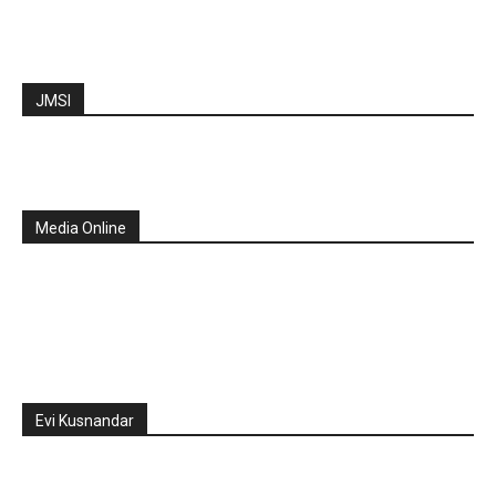
JMSI
Media Online
Evi Kusnandar