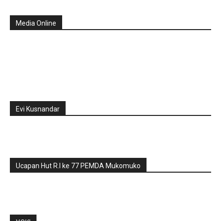
Media Online
Evi Kusnandar
Ucapan Hut R.I ke 77 PEMDA Mukomuko