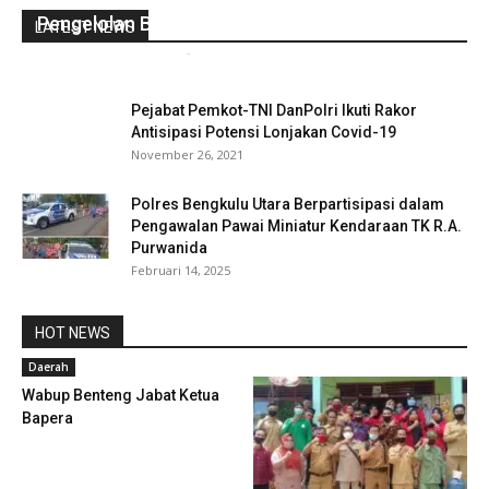
Pengelolan BUMN Masih Perlu Dioptimalkan
LATEST NEWS
gustirahmat_ej2hz9n9
-
Agustus 3, 2019
0
Pejabat Pemkot-TNI DanPolri Ikuti Rakor
Antisipasi Potensi Lonjakan Covid-19
November 26, 2021
Polres Bengkulu Utara Berpartisipasi dalam
Pengawalan Pawai Miniatur Kendaraan TK R.A.
Purwanida
Februari 14, 2025
HOT NEWS
Daerah
Wabup Benteng Jabat Ketua
Bapera