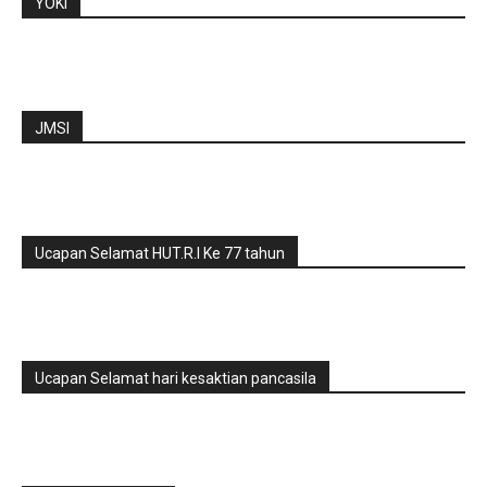
YOKI
JMSI
Ucapan Selamat HUT.R.I Ke 77 tahun
Ucapan Selamat hari kesaktian pancasila