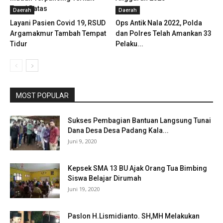
Tapal Batas
Daerah
Daerah
Layani Pasien Covid 19, RSUD
Ops Antik Nala 2022, Polda
Argamakmur Tambah Tempat
dan Polres Telah Amankan 33
Tidur
Pelaku...
MOST POPULAR
Sukses Pembagian Bantuan Langsung Tunai
Dana Desa Desa Padang Kala...
Juni 9, 2020
Kepsek SMA 13 BU Ajak Orang Tua Bimbing
Siswa Belajar Dirumah
Juni 19, 2020
Paslon H.Lismidianto. SH,MH Melakukan