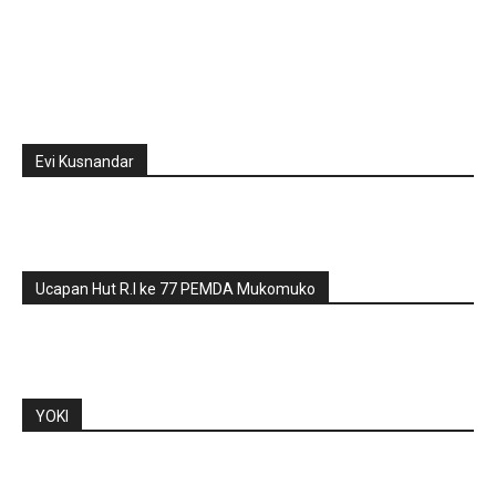
Evi Kusnandar
Ucapan Hut R.I ke 77 PEMDA Mukomuko
YOKI