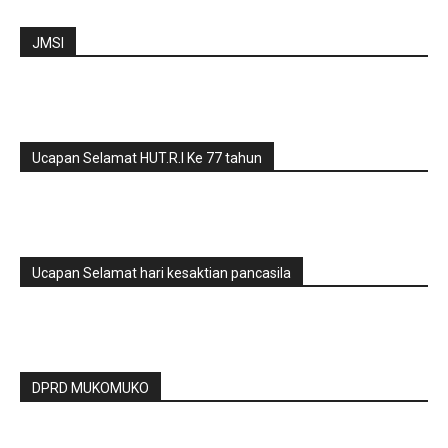
JMSI
Ucapan Selamat HUT.R.I Ke 77 tahun
Ucapan Selamat hari kesaktian pancasila
DPRD MUKOMUKO