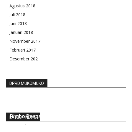
Agustus 2018
Juli 2018
Juni 2018
Januari 2018
November 2017
Februari 2017
Desember 202
DPRD MUKOMUKO
Ibu Muda di Lebong Tewas Gantung Diri, Polsek
Rimbo Pengadang Olah TKP
LATEST NEWS
redaksi
-
September 19, 2022
0