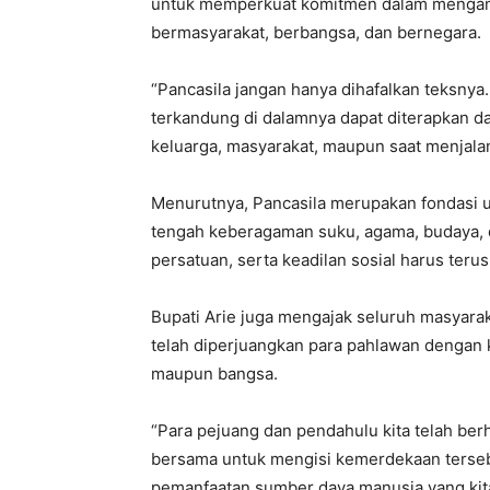
untuk memperkuat komitmen dalam mengamal
bermasyarakat, berbangsa, dan bernegara.
“Pancasila jangan hanya dihafalkan teksnya.
terkandung di dalamnya dapat diterapkan da
keluarga, masyarakat, maupun saat menjalank
Menurutnya, Pancasila merupakan fondasi 
tengah keberagaman suku, agama, budaya, d
persatuan, serta keadilan sosial harus teru
Bupati Arie juga mengajak seluruh masyar
telah diperjuangkan para pahlawan dengan k
maupun bangsa.
“Para pejuang dan pendahulu kita telah ber
bersama untuk mengisi kemerdekaan tersebu
pemanfaatan sumber daya manusia yang kita