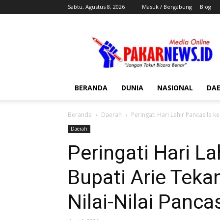
Sabtu, Agustus 8, 2026
Masuk / Bergabung
Blog
Pakar
News
BERANDA
DUNIA
NASIONAL
DA
Beranda
Daerah
Peringati Hari Lahir Pancasila k
Daerah
Peringati Hari La
Bupati Arie Tek
Nilai-Nilai Pancas