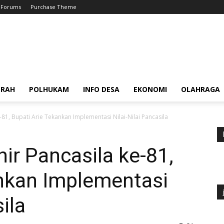
Forums
Purchase Theme
ERAH
POLHUKAM
INFO DESA
EKONOMI
OLAHRAGA
e-81, Bupati Arie Tekankan Implementasi Nilai-Nilai Pancasila
hir Pancasila ke-81,
ankan Implementasi
ila