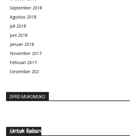
September 2018
Agustus 2018
Juli 2018
Juni 2018
Januari 2018
November 2017
Februari 2017
Desember 202
DPRD MUKOMUKO
Desa Air Banai Salurkan BLT DD Tahap Tiga
Untuk Tahun Anggaran 2021
LATEST NEWS