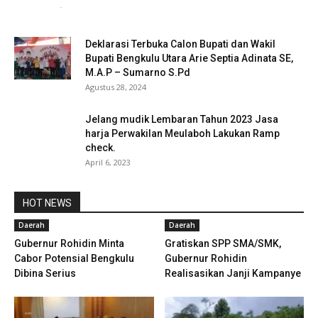
redaksi
-
Juni 3, 2021
0
Deklarasi Terbuka Calon Bupati dan Wakil
Bupati Bengkulu Utara Arie Septia Adinata SE,
M.A.P – Sumarno S.Pd
Agustus 28, 2024
Jelang mudik Lembaran Tahun 2023 Jasa
harja Perwakilan Meulaboh Lakukan Ramp
check.
April 6, 2023
HOT NEWS
Daerah
Daerah
Gubernur Rohidin Minta
Gratiskan SPP SMA/SMK,
Cabor Potensial Bengkulu
Gubernur Rohidin
Dibina Serius
Realisasikan Janji Kampanye