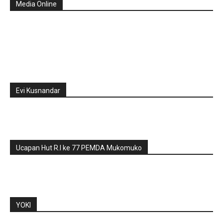
Media Online
Evi Kusnandar
Ucapan Hut R.I ke 77 PEMDA Mukomuko
YOKI