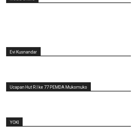
Evi Kusnandar
Ucapan Hut R.I ke 77 PEMDA Mukomuko
YOKI