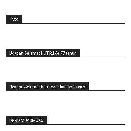
JMSI
Ucapan Selamat HUT.R.I Ke 77 tahun
Ucapan Selamat hari kesaktian pancasila
DPRD MUKOMUKO