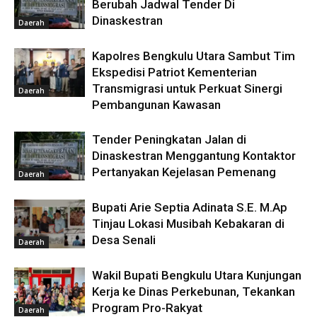
Berubah Jadwal Tender Di
Dinaskestran
Daerah
Kapolres Bengkulu Utara Sambut Tim
Ekspedisi Patriot Kementerian
Transmigrasi untuk Perkuat Sinergi
Daerah
Pembangunan Kawasan
Tender Peningkatan Jalan di
Dinaskestran Menggantung Kontaktor
Pertanyakan Kejelasan Pemenang
Daerah
Bupati Arie Septia Adinata S.E. M.Ap
Tinjau Lokasi Musibah Kebakaran di
Desa Senali
Daerah
Wakil Bupati Bengkulu Utara Kunjungan
Kerja ke Dinas Perkebunan, Tekankan
Program Pro-Rakyat
Daerah