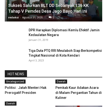
Sukses Salurkan BLT DD Sebanyak 136 KK
Tahap V Pemdes Desa Jago Bayo Hari Ini
redaksi
-
Agustus 31, 2020
0
DPR Harapkan Diplomasi Kemlu Efektif Jamin
Kedaulatan Negara
Januari 31, 2019
Tiga Duta PTQ RRI Meulaboh Siap Berkompetisi
Tingkat Nasional di Kota Kendari
April 3, 2023
HOT NEWS
Uncategorized
Daerah
Politisi : Jatah Menteri Hak
Pemkab Kaur Adakan Acara
Prerogatif Presiden
di Malam Pergantian Tahun di
Kuliner
Daerah