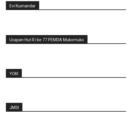
Evi Kusnandar
Ucapan Hut R.I ke 77 PEMDA Mukomuko
YOKI
JMSI