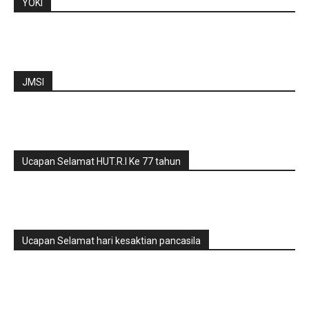
YOKI
JMSI
Ucapan Selamat HUT.R.I Ke 77 tahun
Ucapan Selamat hari kesaktian pancasila