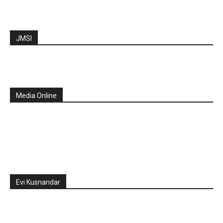
JMSI
Media Online
Evi Kusnandar