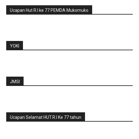
Ucapan Hut R.I ke 77 PEMDA Mukomuko
YOKI
JMSI
Ucapan Selamat HUT.R.I Ke 77 tahun