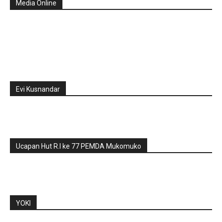
Media Online
Evi Kusnandar
Ucapan Hut R.I ke 77 PEMDA Mukomuko
YOKI