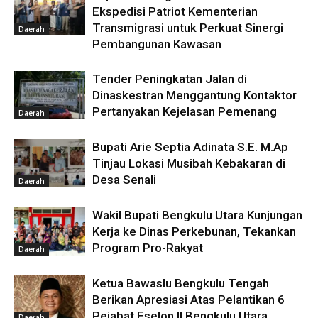
Ekspedisi Patriot Kementerian
Transmigrasi untuk Perkuat Sinergi
Daerah
Pembangunan Kawasan
Tender Peningkatan Jalan di
Dinaskestran Menggantung Kontaktor
Pertanyakan Kejelasan Pemenang
Daerah
Bupati Arie Septia Adinata S.E. M.Ap
Tinjau Lokasi Musibah Kebakaran di
Desa Senali
Daerah
Wakil Bupati Bengkulu Utara Kunjungan
Kerja ke Dinas Perkebunan, Tekankan
Program Pro-Rakyat
Daerah
Ketua Bawaslu Bengkulu Tengah
Berikan Apresiasi Atas Pelantikan 6
Pejabat Eselon II Bengkulu Utara
Daerah