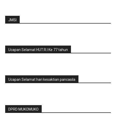
JMSI
Ucapan Selamat HUT.R.I Ke 77 tahun
Ucapan Selamat hari kesaktian pancasila
DPRD MUKOMUKO