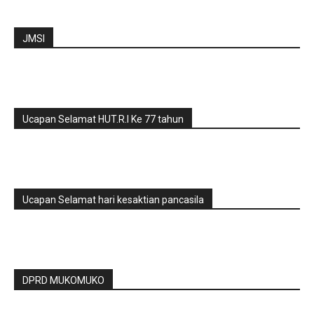
JMSI
Ucapan Selamat HUT.R.I Ke 77 tahun
Ucapan Selamat hari kesaktian pancasila
DPRD MUKOMUKO