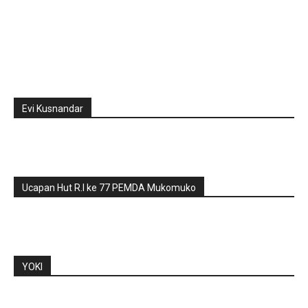
Evi Kusnandar
Ucapan Hut R.I ke 77 PEMDA Mukomuko
YOKI