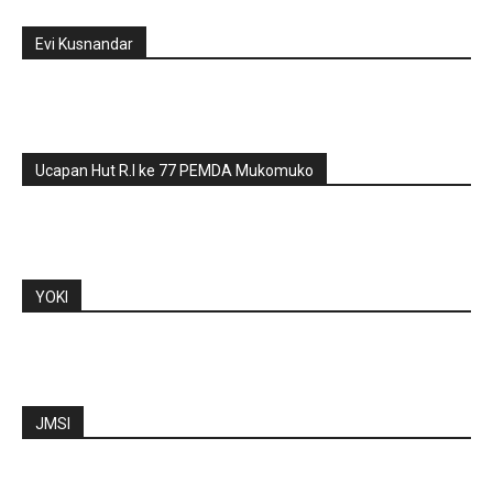
Evi Kusnandar
Ucapan Hut R.I ke 77 PEMDA Mukomuko
YOKI
JMSI