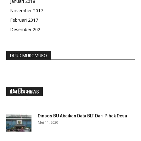
Januari 2018
November 2017
Februari 2017
Desember 202
DPRD MUKOMUKO
Kolaborasi IOF, Gubernur Rohidin Berharap
Majukan Perekonomian Masyarakat Bumi
Rafflesia
LATEST NEWS
redaksi
-
September 15, 2021
0
Dinsos BU Abaikan Data BLT Dari Pihak Desa
Mei 11, 2020