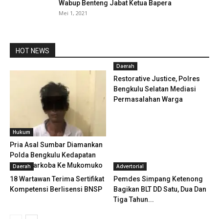
Wabup Benteng Jabat Ketua Bapera
Mei 1, 2021
HOT NEWS
Daerah
Restorative Justice, Polres
Bengkulu Selatan Mediasi
Permasalahan Warga
Hukum
Pria Asal Sumbar Diamankan
Polda Bengkulu Kedapatan
Bawa Narkoba Ke Mukomuko
Daerah
Advertorial
18 Wartawan Terima Sertifikat
Pemdes Simpang Ketenong
Kompetensi Berlisensi BNSP
Bagikan BLT DD Satu, Dua Dan
Tiga Tahun...