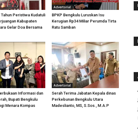
Advertorial
 Tahun Peristiwa Kudatuli
BPKP Bengkulu Luruskan Isu
rjuangan Kabupaten
Kerugian Rp34 Miliar Perumda Tirta
tara Gelar Doa Bersama
Ratu Samban
Advertorial
erbukaan Informasi dan
Serah Terima Jabatan Kepala dinas
rah, Bupati Bengkulu
Perkebunan Bengkulu Utara
ungi Menara Kompas
Madeslianto, MS, S.Sos., M.A.P