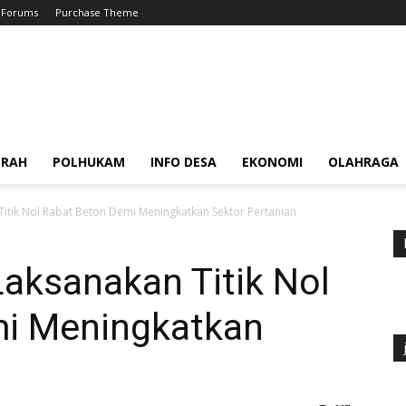
Forums
Purchase Theme
ERAH
POLHUKAM
INFO DESA
EKONOMI
OLAHRAGA
itik Nol Rabat Beton Demi Meningkatkan Sektor Pertanian
aksanakan Titik Nol
mi Meningkatkan