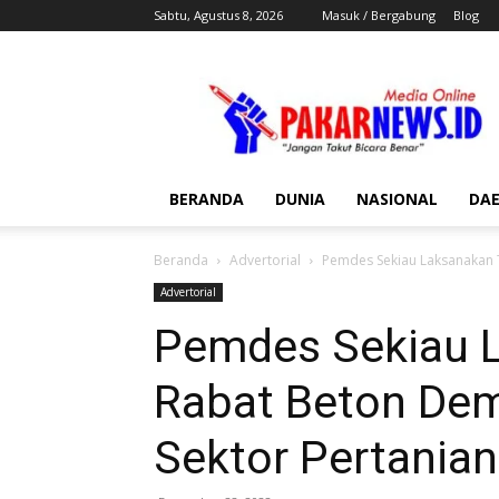
Sabtu, Agustus 8, 2026
Masuk / Bergabung
Blog
Pakar
News
BERANDA
DUNIA
NASIONAL
DA
Beranda
Advertorial
Pemdes Sekiau Laksanakan T
Advertorial
Pemdes Sekiau L
Rabat Beton De
Sektor Pertanian