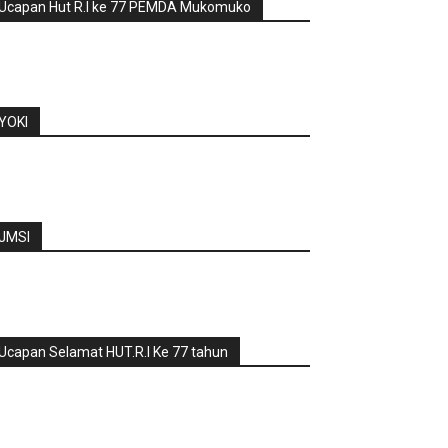
Ucapan Hut R.I ke 77 PEMDA Mukomuko
YOKI
JMSI
Ucapan Selamat HUT.R.I Ke 77 tahun