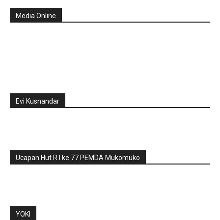
Media Online
Evi Kusnandar
Ucapan Hut R.I ke 77 PEMDA Mukomuko
YOKI