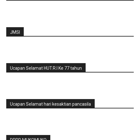
JMSI
Ucapan Selamat HUT.R.I Ke 77 tahun
Ucapan Selamat hari kesaktian pancasila