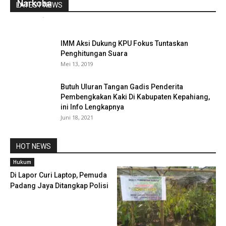
Narkoba
LATEST NEWS
redaksi
-
November 16, 2021
0
IMM Aksi Dukung KPU Fokus Tuntaskan
Penghitungan Suara
Mei 13, 2019
Butuh Uluran Tangan Gadis Penderita
Pembengkakan Kaki Di Kabupaten Kepahiang,
ini Info Lengkapnya
Juni 18, 2021
HOT NEWS
Hukum
Di Lapor Curi Laptop, Pemuda
Padang Jaya Ditangkap Polisi