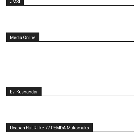
JMSI
Media Online
Evi Kusnandar
Ucapan Hut R.I ke 77 PEMDA Mukomuko