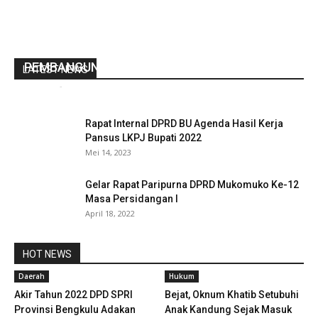
CAMAT TERAMANG JAYA MONEV
PEMBANGUNAN DESA BERANGAN MULYA.
LATEST NEWS
redaksi
-
Juli 18, 2022
0
Rapat Internal DPRD BU Agenda Hasil Kerja
Pansus LKPJ Bupati 2022
Mei 14, 2023
Gelar Rapat Paripurna DPRD Mukomuko Ke-12
Masa Persidangan I
April 18, 2022
HOT NEWS
Daerah
Hukum
Akir Tahun 2022 DPD SPRI
Bejat, Oknum Khatib Setubuhi
Provinsi Bengkulu Adakan
Anak Kandung Sejak Masuk