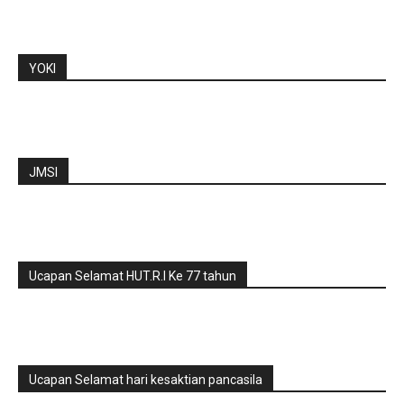
YOKI
JMSI
Ucapan Selamat HUT.R.I Ke 77 tahun
Ucapan Selamat hari kesaktian pancasila