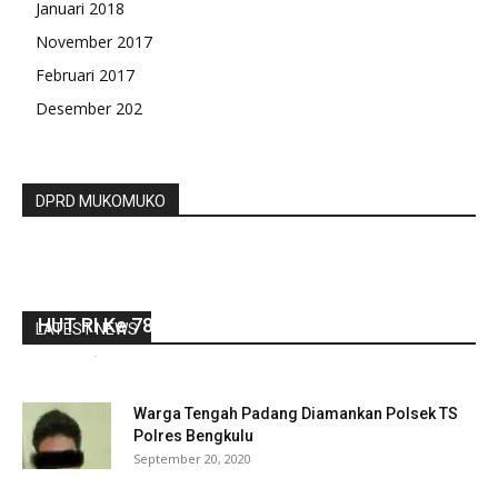
Januari 2018
November 2017
Februari 2017
Desember 202
DPRD MUKOMUKO
DPRD Bengkulu Utara Sidang Paripurna
Mendengarkan Pidato Kenegaraan Presiden
HUT RI Ke 78
LATEST NEWS
redaksi
-
Agustus 16, 2023
0
Warga Tengah Padang Diamankan Polsek TS
Polres Bengkulu
September 20, 2020