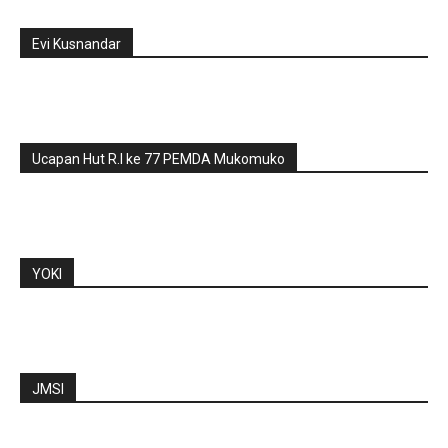
Evi Kusnandar
Ucapan Hut R.I ke 77 PEMDA Mukomuko
YOKI
JMSI