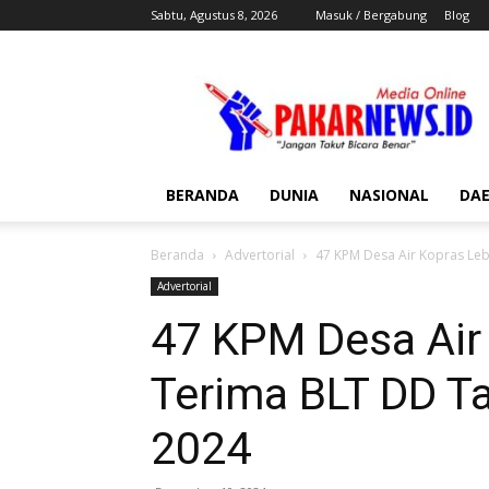
Sabtu, Agustus 8, 2026
Masuk / Bergabung
Blog
Pakar
News
BERANDA
DUNIA
NASIONAL
DA
Beranda
Advertorial
47 KPM Desa Air Kopras Leb
Advertorial
47 KPM Desa Air
Terima BLT DD T
2024