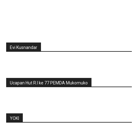
Evi Kusnandar
Ucapan Hut R.I ke 77 PEMDA Mukomuko
YOKI