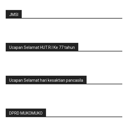
JMSI
Ucapan Selamat HUT.R.I Ke 77 tahun
Ucapan Selamat hari kesaktian pancasila
DPRD MUKOMUKO