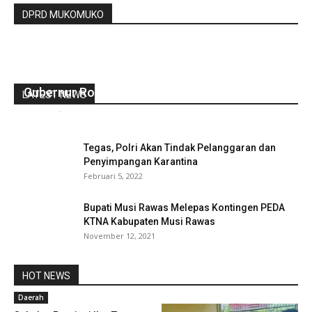
DPRD MUKOMUKO
Lantik Komunitas Perempuan Peduli Bengkulu,
Gubernur Rohidin Pesankan Ini
LATEST NEWS
redaksi
-
Januari 19, 2022
0
Tegas, Polri Akan Tindak Pelanggaran dan
Penyimpangan Karantina
Februari 5, 2022
Bupati Musi Rawas Melepas Kontingen PEDA
KTNA Kabupaten Musi Rawas
November 12, 2021
HOT NEWS
Daerah