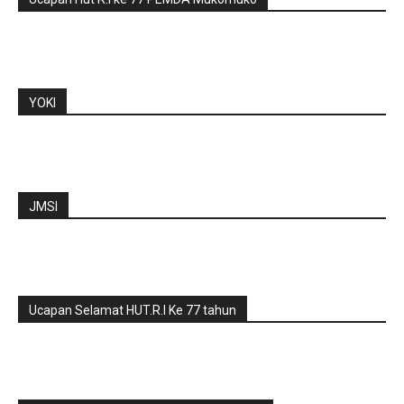
YOKI
JMSI
Ucapan Selamat HUT.R.I Ke 77 tahun