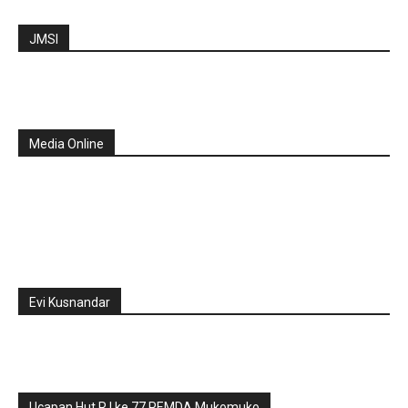
JMSI
Media Online
Evi Kusnandar
Ucapan Hut R.I ke 77 PEMDA Mukomuko