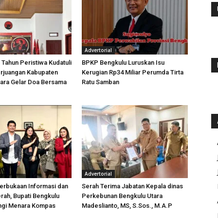
Advertorial
 Tahun Peristiwa Kudatuli
BPKP Bengkulu Luruskan Isu
rjuangan Kabupaten
Kerugian Rp34 Miliar Perumda Tirta
tara Gelar Doa Bersama
Ratu Samban
Advertorial
erbukaan Informasi dan
Serah Terima Jabatan Kepala dinas
rah, Bupati Bengkulu
Perkebunan Bengkulu Utara
ungi Menara Kompas
Madeslianto, MS, S.Sos., M.A.P