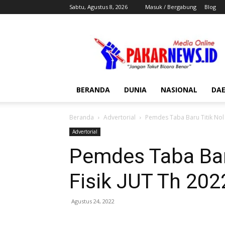
Sabtu, Agustus 8, 2026
Masuk / Bergabung
Blog
Pakar
News
BERANDA
DUNIA
NASIONAL
DA
Beranda
Advertorial
Pemdes Taba Baru Titik Nol 
Advertorial
Pemdes Taba Bar
Fisik JUT Th 202
Agustus 24, 2022