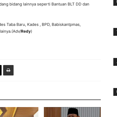
idang bidang lainnya seperti Bantuan BLT DD dan
es Taba Baru, Kades , BPD, Babiskantpmas,
ainya.(Adv/
Redy
)