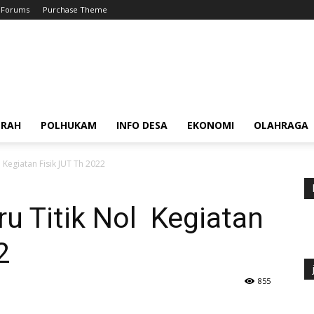
Forums
Purchase Theme
ERAH
POLHUKAM
INFO DESA
EKONOMI
OLAHRAGA
Kegiatan Fisik JUT Th 2022
u Titik Nol Kegiatan
2
855