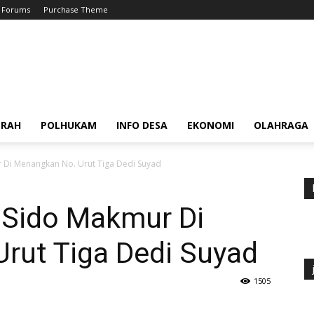
Forums
Purchase Theme
ERAH
POLHUKAM
INFO DESA
EKONOMI
OLAHRAGA
r Di Menangkan No. Urut Tiga Dedi Suyad
a Sido Makmur Di
rut Tiga Dedi Suyad
1505