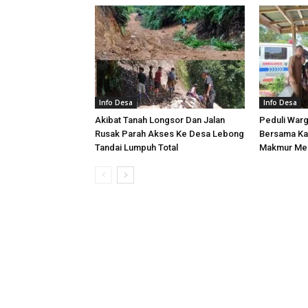
Info Desa
Info Desa
Akibat Tanah Longsor Dan Jalan
Peduli War
Rusak Parah Akses Ke Desa Lebong
Bersama Ka
Tandai Lumpuh Total
Makmur Men