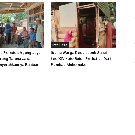
Info Desa
ga Pemdes Agung Jaya
Ibu Ita Warga Desa Lubuk Sanai lll
rang Taruna Jaya
kec XIV koto Butuh Perhatian Dari
yerahkannya Bantuan
Pemkab Mukomuko