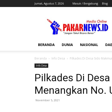
Jumat, Agustus 7, 2026
Masuk / Bergabung
Blog
Pakar
News
BERANDA
DUNIA
NASIONAL
DA
Beranda
Info Desa
Pilkades Di Desa Sido Makmu
Info Desa
Pilkades Di Des
Menangkan No. U
November 5, 2021