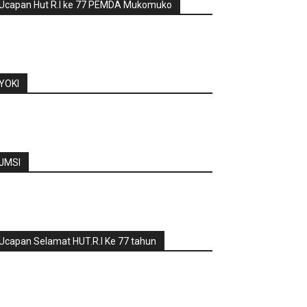
Ucapan Hut R.I ke 77 PEMDA Mukomuko
YOKI
JMSI
Ucapan Selamat HUT.R.I Ke 77 tahun