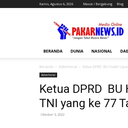
Kamis, Agustus 6, 2026
Masuk / Bergabung
Blog
Pakar
News
BERANDA
DUNIA
NASIONAL
DA
Beranda
Advertorial
Ketua DPRD BU Hadiri Upac
Advertorial
Ketua DPRD BU 
TNI yang ke 77 
Oktober 5, 2022