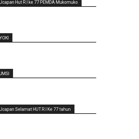
Ucapan Hut R.I ke 77 PEMDA Mukomuko
YOKI
JMSI
Ucapan Selamat HUT.R.I Ke 77 tahun