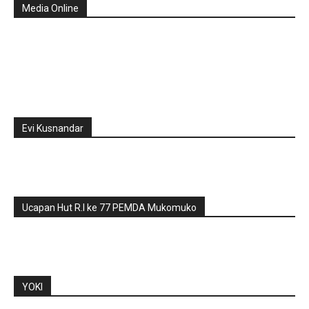
Media Online
Evi Kusnandar
Ucapan Hut R.I ke 77 PEMDA Mukomuko
YOKI