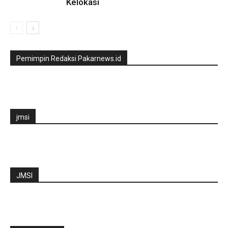
Kelokasi
Pemimpin Redaksi Pakarnews.id
jmsi
JMSI