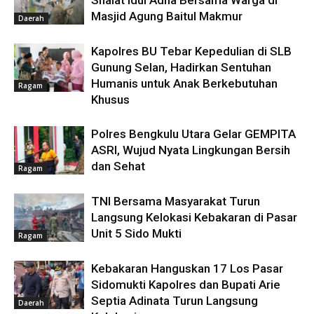
Shalat Idul Adha Bersama Warga di
Masjid Agung Baitul Makmur
Daerah
Kapolres BU Tebar Kepedulian di SLB
Gunung Selan, Hadirkan Sentuhan
Humanis untuk Anak Berkebutuhan
Ragam
Khusus
Polres Bengkulu Utara Gelar GEMPITA
ASRI, Wujud Nyata Lingkungan Bersih
dan Sehat
Ragam
TNI Bersama Masyarakat Turun
Langsung Kelokasi Kebakaran di Pasar
Unit 5 Sido Mukti
Ragam
Kebakaran Hanguskan 17 Los Pasar
Sidomukti Kapolres dan Bupati Arie
Septia Adinata Turun Langsung
Daerah