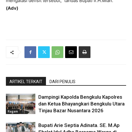
mengatasi defisit tersebut,” tandas Bupati Ir.H.Mian.
(Adv)
ARTIKEL TERKAIT
DARI PENULIS
Dampingi Kapolda Bengkulu Kapolres
dan Ketua Bhayangkari Bengkulu Utara
Tinjau Bazar Nusantara 2026
Ragam
Bupati Arie Septia Adinata. SE. M.Ap