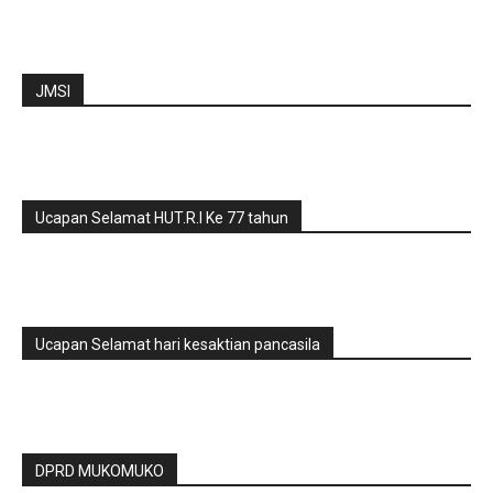
JMSI
Ucapan Selamat HUT.R.I Ke 77 tahun
Ucapan Selamat hari kesaktian pancasila
DPRD MUKOMUKO