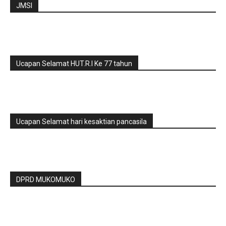
JMSI
Ucapan Selamat HUT.R.I Ke 77 tahun
Ucapan Selamat hari kesaktian pancasila
DPRD MUKOMUKO