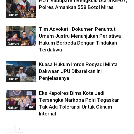
HUT Kabupaten Bengkulu Utara KE-67,
Polres Amankan 558 Botol Miras
Hukum
Tim Advokat : Dokumen Penuntut
Umum Justru Menunjukan Peristiwa
Hukum Berbeda Dengan Tindakan
Daerah
Terdakwa
Kuasa Hukum Imron Rosyadi Minta
Dakwaan JPU Dibatalkan Ini
Penjelasanya
Hukum
Eks Kapolres Bima Kota Jadi
Tersangka Narkoba Polri Tegaskan
Tak Ada Toleransi Untuk Oknum
Hukum
Internal