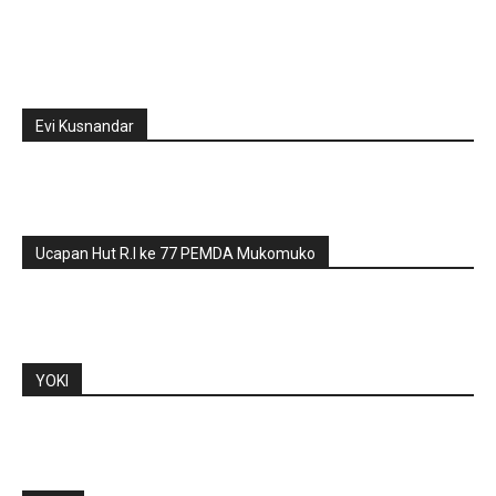
Evi Kusnandar
Ucapan Hut R.I ke 77 PEMDA Mukomuko
YOKI