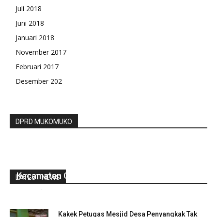
Juli 2018
Juni 2018
Januari 2018
November 2017
Februari 2017
Desember 202
DPRD MUKOMUKO
Deklarasi Dan Pelantikan Pengurus PABPDSI
Kecamatan Giri Mulya
LATEST NEWS
redaksi
-
Februari 8, 2022
0
Kakek Petugas Mesjid Desa Penyangkak Tak