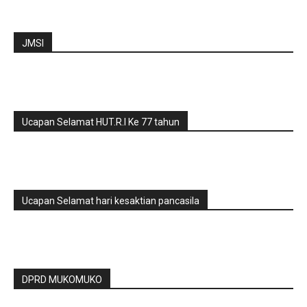
JMSI
Ucapan Selamat HUT.R.I Ke 77 tahun
Ucapan Selamat hari kesaktian pancasila
DPRD MUKOMUKO