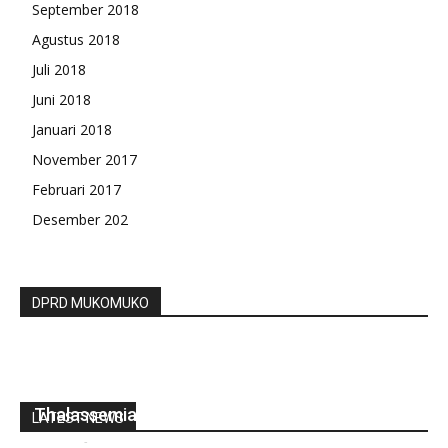
September 2018
Agustus 2018
Juli 2018
Juni 2018
Januari 2018
November 2017
Februari 2017
Desember 202
DPRD MUKOMUKO
Gubernur Rohidin Suport Orang Tua Penderita
Thalassemia
LATEST NEWS
redaksi
-
Juni 23, 2022
0