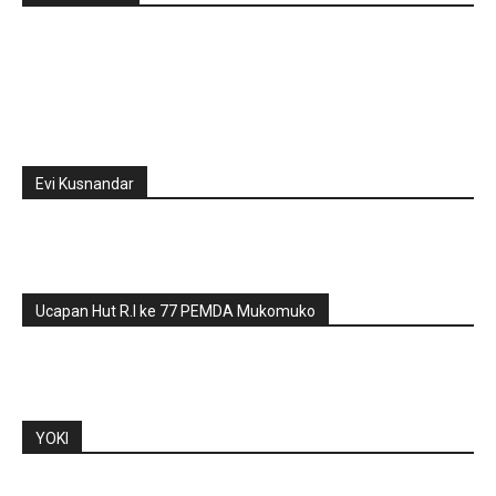
Evi Kusnandar
Ucapan Hut R.I ke 77 PEMDA Mukomuko
YOKI