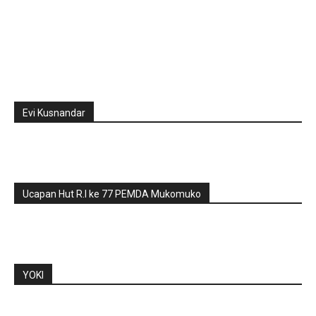
Evi Kusnandar
Ucapan Hut R.I ke 77 PEMDA Mukomuko
YOKI