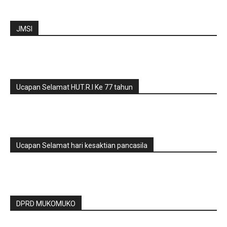
JMSI
Ucapan Selamat HUT.R.I Ke 77 tahun
Ucapan Selamat hari kesaktian pancasila
DPRD MUKOMUKO