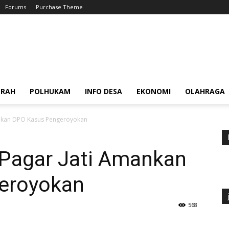
Forums
Purchase Theme
ERAH
POLHUKAM
INFO DESA
EKONOMI
OLAHRAGA
mankan DPO Kasus Pengeroyokan
k Pagar Jati Amankan
eroyokan
568