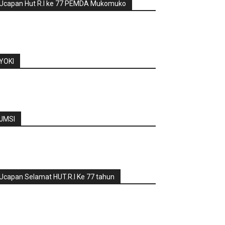
Ucapan Hut R.I ke 77 PEMDA Mukomuko
YOKI
JMSI
Ucapan Selamat HUT.R.I Ke 77 tahun