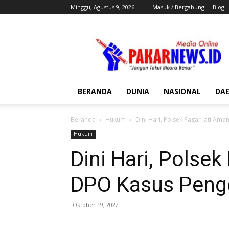
Minggu, Agustus 9, 2026
Masuk / Bergabung
Blog
Pakar
News
BERANDA
DUNIA
NASIONAL
DA
Beranda
Hukum
Dini Hari, Polsek Pagar Jati A
Hukum
Dini Hari, Polse
DPO Kasus Peng
Oktober 19, 2022