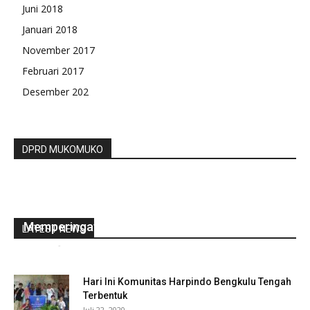
Juni 2018
Januari 2018
November 2017
Februari 2017
Desember 202
DPRD MUKOMUKO
Peroleh Piala Penghargaan Dalam Lomba
Memperingati HGN MIN 1 Kaur Juara 2
LATEST NEWS
redaksi
-
November 25, 2022
0
Hari Ini Komunitas Harpindo Bengkulu Tengah
Terbentuk
Juli 22, 2020