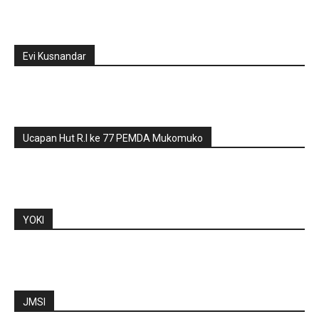
Evi Kusnandar
Ucapan Hut R.I ke 77 PEMDA Mukomuko
YOKI
JMSI