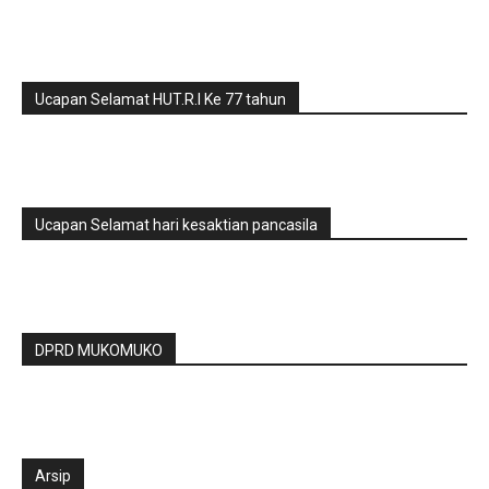
Ucapan Selamat HUT.R.I Ke 77 tahun
Ucapan Selamat hari kesaktian pancasila
DPRD MUKOMUKO
Arsip