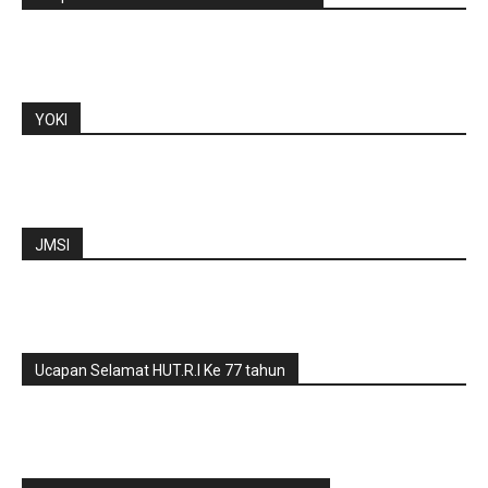
YOKI
JMSI
Ucapan Selamat HUT.R.I Ke 77 tahun