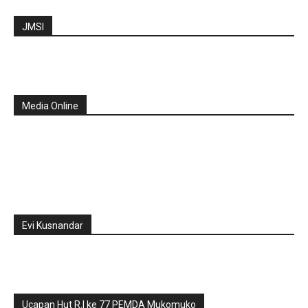
JMSI
Media Online
Evi Kusnandar
Ucapan Hut R.I ke 77 PEMDA Mukomuko