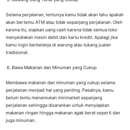
Selama perjalanan, tentunya kamu tidak akan tahu apakah
akan bertemu ATM atau tidak sepanjang perjalanan. Oleh
karena itu, siapkan uang cash karena tidak semua toko
menyediakan mesin debit dan kartu kredit. Apalagi jika
kamu ingin berbelanja di warung atau tukang jualan
tradisional.
Bawa Makanan dan Minuman yang Cukup
Membawa makanan dan minuman yang cukup selama
perjalanan menjadi hal yang penting. Pasalnya, kamu
belum tentu menemukan minmarket sepanjang
perjalanan sehingga disarankan untuk menyiapkan
makanan ringan hingga makanan agak berat seperti dan
juga minuman.