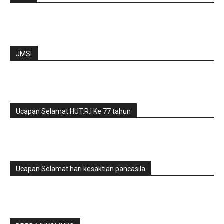
JMSI
Ucapan Selamat HUT.R.I Ke 77 tahun
Ucapan Selamat hari kesaktian pancasila