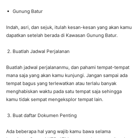
Gunung Batur
Indah, asri, dan sejuk, itulah kesan-kesan yang akan kamu
dapatkan setelah berada di Kawasan Gunung Batur.
Buatlah Jadwal Perjalanan
Buatlah jadwal perjalananmu, dan pahami tempat-tempat
mana saja yang akan kamu kunjungi. Jangan sampai ada
tempat bagus yang terlewatkan atau terlalu banyak
menghabiskan waktu pada satu tempat saja sehingga
kamu tidak sempat mengeksplor tempat lain.
Buat daftar Dokumen Penting
Ada beberapa hal yang wajib kamu bawa selama