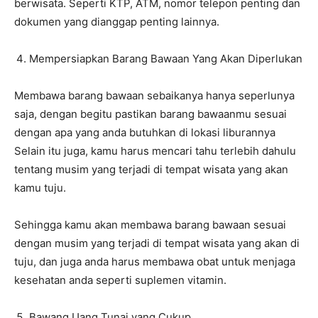
berwisata. Seperti KTP, ATM, nomor telepon penting dan
dokumen yang dianggap penting lainnya.
Mempersiapkan Barang Bawaan Yang Akan Diperlukan
Membawa barang bawaan sebaikanya hanya seperlunya
saja, dengan begitu pastikan barang bawaanmu sesuai
dengan apa yang anda butuhkan di lokasi liburannya
Selain itu juga, kamu harus mencari tahu terlebih dahulu
tentang musim yang terjadi di tempat wisata yang akan
kamu tuju.
Sehingga kamu akan membawa barang bawaan sesuai
dengan musim yang terjadi di tempat wisata yang akan di
tuju, dan juga anda harus membawa obat untuk menjaga
kesehatan anda seperti suplemen vitamin.
Bawang Uang Tunai yang Cukup