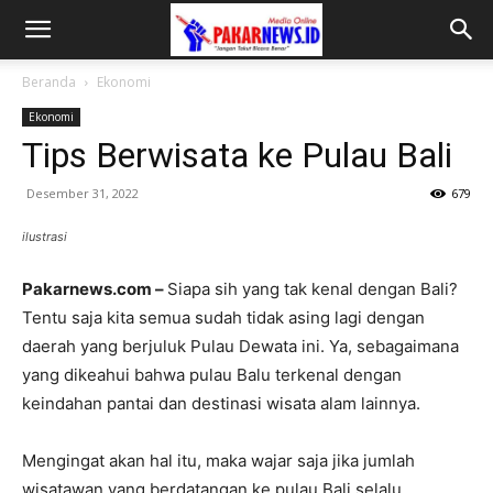
Beranda
Ekonomi
Ekonomi
Tips Berwisata ke Pulau Bali
Desember 31, 2022
679
ilustrasi
Pakarnews.com –
Siapa sih yang tak kenal dengan Bali?
Tentu saja kita semua sudah tidak asing lagi dengan
daerah yang berjuluk Pulau Dewata ini. Ya, sebagaimana
yang dikeahui bahwa pulau Balu terkenal dengan
keindahan pantai dan destinasi wisata alam lainnya.
Mengingat akan hal itu, maka wajar saja jika jumlah
wisatawan yang berdatangan ke pulau Bali selalu