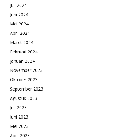
Juli 2024
Juni 2024
Mei 2024
April 2024
Maret 2024
Februari 2024
Januari 2024
November 2023
Oktober 2023
September 2023
Agustus 2023
Juli 2023
Juni 2023
Mei 2023
April 2023