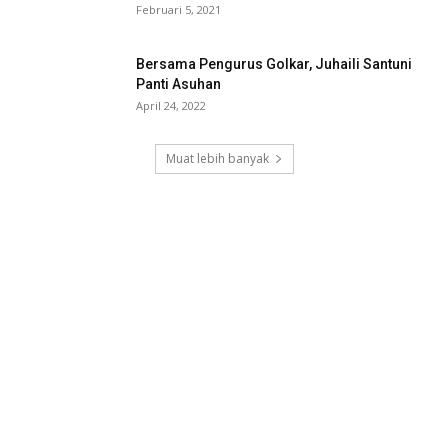
Februari 5, 2021
Bersama Pengurus Golkar, Juhaili Santuni
Panti Asuhan
April 24, 2022
Muat lebih banyak