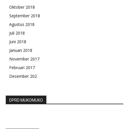
Oktober 2018
September 2018
Agustus 2018
Juli 2018
Juni 2018
Januari 2018
November 2017
Februari 2017
Desember 202
DPRD MUKOMUKO