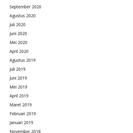
September 2020
Agustus 2020
Juli 2020
Juni 2020
Mei 2020
April 2020
Agustus 2019
Juli 2019
Juni 2019
Mei 2019
April 2019
Maret 2019
Februari 2019
Januari 2019
November 2018