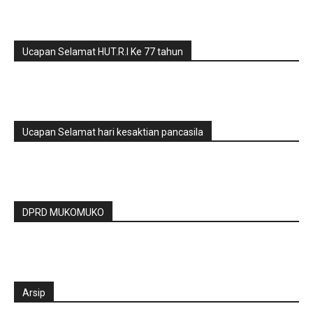
Ucapan Selamat HUT.R.I Ke 77 tahun
Ucapan Selamat hari kesaktian pancasila
DPRD MUKOMUKO
Arsip