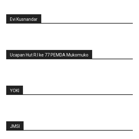
Evi Kusnandar
Ucapan Hut R.I ke 77 PEMDA Mukomuko
YOKI
JMSI