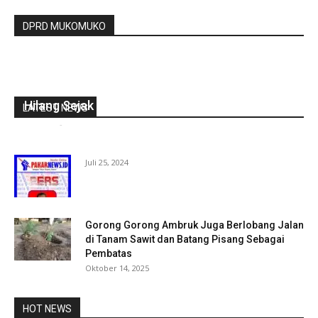
DPRD MUKOMUKO
Polisi Lacak Keberadaan Siswi SMP Di BS Yang
Hilang Sejak Jum’at Lalu
LATEST NEWS
redaksi
-
Mei 23, 2021
0
Juli 25, 2024
Gorong Gorong Ambruk Juga Berlobang Jalan
di Tanam Sawit dan Batang Pisang Sebagai
Pembatas
Oktober 14, 2025
HOT NEWS