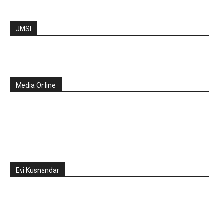
JMSI
Media Online
Evi Kusnandar