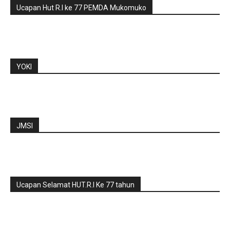
Ucapan Hut R.I ke 77 PEMDA Mukomuko
YOKI
JMSI
Ucapan Selamat HUT.R.I Ke 77 tahun