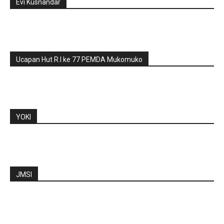
Evi Kusnandar
Ucapan Hut R.I ke 77 PEMDA Mukomuko
YOKI
JMSI