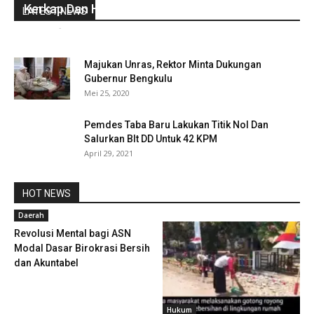
Kerkap Dan Huluk Palik Masa Bakti 2020-2025
LATEST NEWS
redaksi
-
Maret 13, 2021
0
Majukan Unras, Rektor Minta Dukungan
Gubernur Bengkulu
Mei 25, 2020
Pemdes Taba Baru Lakukan Titik Nol Dan
Salurkan Blt DD Untuk 42 KPM
April 29, 2021
HOT NEWS
Daerah
Revolusi Mental bagi ASN
Modal Dasar Birokrasi Bersih
dan Akuntabel
Hukum