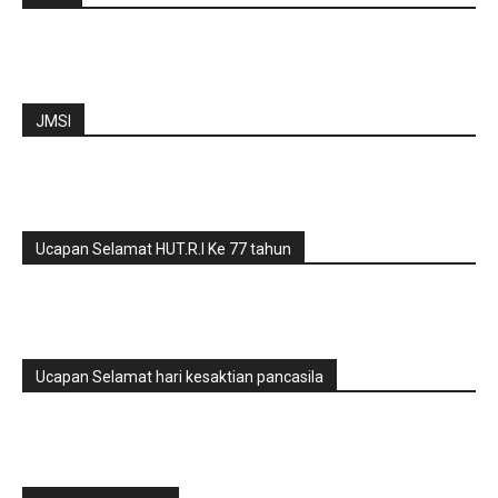
JMSI
Ucapan Selamat HUT.R.I Ke 77 tahun
Ucapan Selamat hari kesaktian pancasila