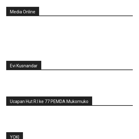
Media Online
Evi Kusnandar
Ucapan Hut R.I ke 77 PEMDA Mukomuko
YOKI