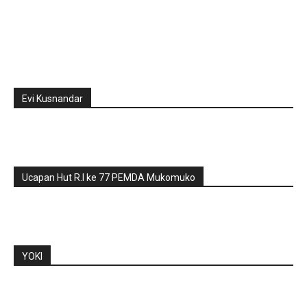
Evi Kusnandar
Ucapan Hut R.I ke 77 PEMDA Mukomuko
YOKI