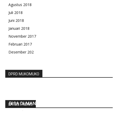
Agustus 2018
Juli 2018
Juni 2018
Januari 2018
November 2017
Februari 2017
Desember 202
DPRD MUKOMUKO
PEMBANGUNAN FISIK TAHAP SATU DAN DUA
TAHUN ANGARAN 2022 DESA MAJU MAKMUR
BISA DI MANFAAT KAN
LATEST NEWS
redaksi
-
Agustus 9, 2022
0