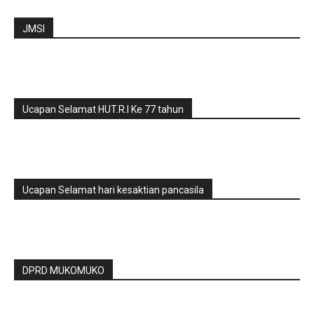
JMSI
Ucapan Selamat HUT.R.I Ke 77 tahun
Ucapan Selamat hari kesaktian pancasila
DPRD MUKOMUKO