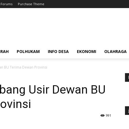
Forums
Purchase Theme
ERAH
POLHUKAM
INFO DESA
EKONOMI
OLAHRAGA
n BU Terima Dewan Provinsi
bang Usir Dewan BU
ovinsi
991