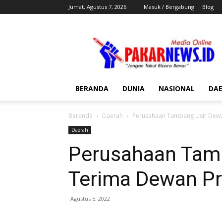
Jumat, Agustus 7, 2026
Masuk / Bergabung
Blog
Pakar
News
BERANDA
DUNIA
NASIONAL
DA
Beranda
Daerah
Perusahaan Tambang Usir Dewa
Daerah
Perusahaan Tam
Terima Dewan Pr
Agustus 5, 2022