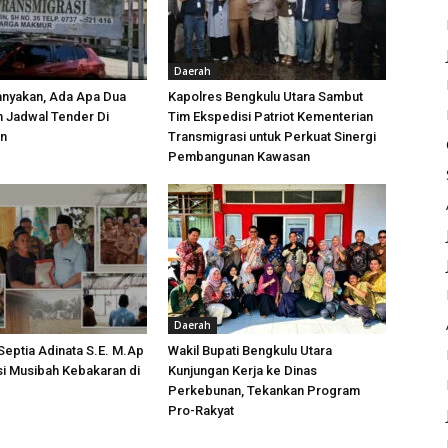
Daerah
anyakan, Ada Apa Dua
Kapolres Bengkulu Utara Sambut
h Jadwal Tender Di
Tim Ekspedisi Patriot Kementerian
an
Transmigrasi untuk Perkuat Sinergi
Pembangunan Kawasan
Daerah
 Septia Adinata S.E. M.Ap
Wakil Bupati Bengkulu Utara
si Musibah Kebakaran di
Kunjungan Kerja ke Dinas
i
Perkebunan, Tekankan Program
Pro-Rakyat