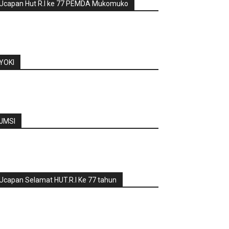
Ucapan Hut R.I ke 77 PEMDA Mukomuko
YOKI
JMSI
Ucapan Selamat HUT.R.I Ke 77 tahun