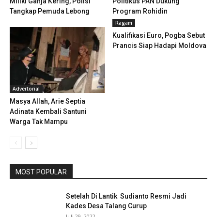
Miliki Ganja Kering, Polisi
Politikus PAN Dukung
Tangkap Pemuda Lebong
Program Rohidin
Ragam
Kualifikasi Euro, Pogba Sebut
Prancis Siap Hadapi Moldova
Advertorial
Masya Allah, Arie Septia
Adinata Kembali Santuni
Warga Tak Mampu
MOST POPULAR
Setelah Di Lantik Sudianto Resmi Jadi
Kades Desa Talang Curup
Juli 29, 2022