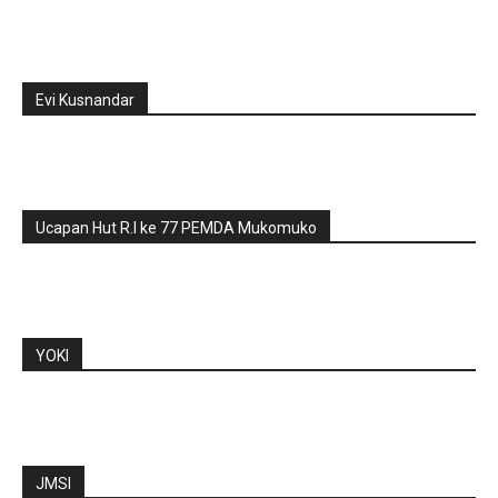
Evi Kusnandar
Ucapan Hut R.I ke 77 PEMDA Mukomuko
YOKI
JMSI