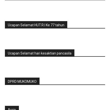
Ucapan Selamat HUT.R.I Ke 77 tahun
Ucapan Selamat hari kesaktian pancasila
DPRD MUKOMUKO
Arsip