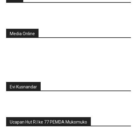
Media Online
Evi Kusnandar
Ucapan Hut R.I ke 77 PEMDA Mukomuko