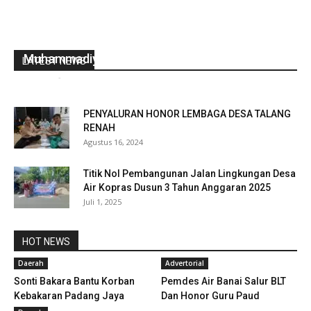
Peduli Dunia Kesehatan, Rohidin Launching RS
Muhammadiyah
LATEST NEWS
redaksi
-
Desember 1, 2021
0
PENYALURAN HONOR LEMBAGA DESA TALANG
RENAH
Agustus 16, 2024
Titik Nol Pembangunan Jalan Lingkungan Desa
Air Kopras Dusun 3 Tahun Anggaran 2025
Juli 1, 2025
HOT NEWS
Daerah
Advertorial
Sonti Bakara Bantu Korban
Pemdes Air Banai Salur BLT
Kebakaran Padang Jaya
Dan Honor Guru Paud