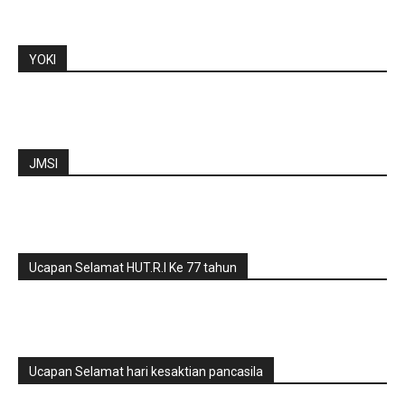
YOKI
JMSI
Ucapan Selamat HUT.R.I Ke 77 tahun
Ucapan Selamat hari kesaktian pancasila