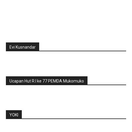
Evi Kusnandar
Ucapan Hut R.I ke 77 PEMDA Mukomuko
YOKI