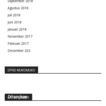
September 2018
Agustus 2018
Juli 2018
Juni 2018
Januari 2018
November 2017
Februari 2017
Desember 202
DPRD MUKOMUKO
Penyelundup Narkoba Asal Prancis Akhirnya
Ditangkap
LATEST NEWS
gustirahmat_ej2hz9n9
-
Februari 2, 2019
0