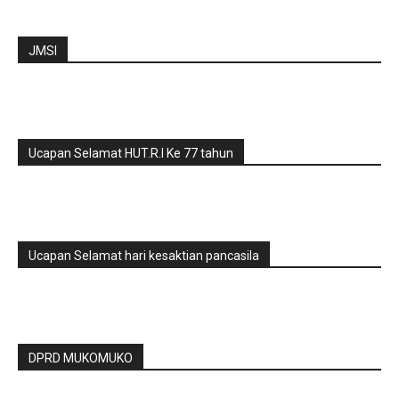
JMSI
Ucapan Selamat HUT.R.I Ke 77 tahun
Ucapan Selamat hari kesaktian pancasila
DPRD MUKOMUKO