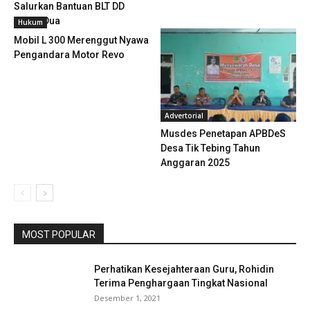
Salurkan Bantuan BLT DD
Tahap Dua
Hukum
Mobil L 300 Merenggut Nyawa
Pengandara Motor Revo
Advertorial
Musdes Penetapan APBDeS
Desa Tik Tebing Tahun
Anggaran 2025
MOST POPULAR
Perhatikan Kesejahteraan Guru, Rohidin
Terima Penghargaan Tingkat Nasional
Desember 1, 2021