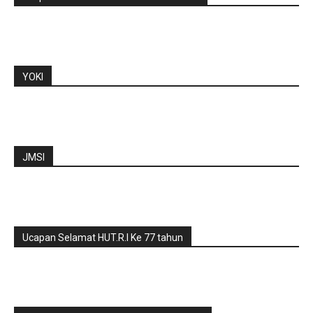
YOKI
JMSI
Ucapan Selamat HUT.R.I Ke 77 tahun