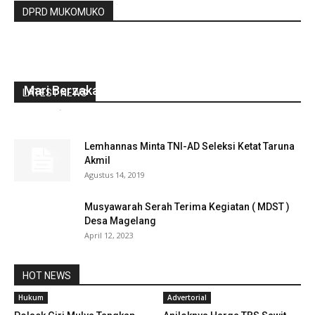
DPRD MUKOMUKO
Mari Berzakat Untuk Menuntaskan Kemiskinan
LATEST NEWS
redaksi
-
April 20, 2022
0
Lemhannas Minta TNI-AD Seleksi Ketat Taruna
Akmil
Agustus 14, 2019
Musyawarah Serah Terima Kegiatan ( MDST )
Desa Magelang
April 12, 2023
HOT NEWS
Hukum
Advertorial