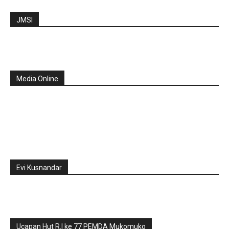
JMSI
Media Online
Evi Kusnandar
Ucapan Hut R.I ke 77 PEMDA Mukomuko