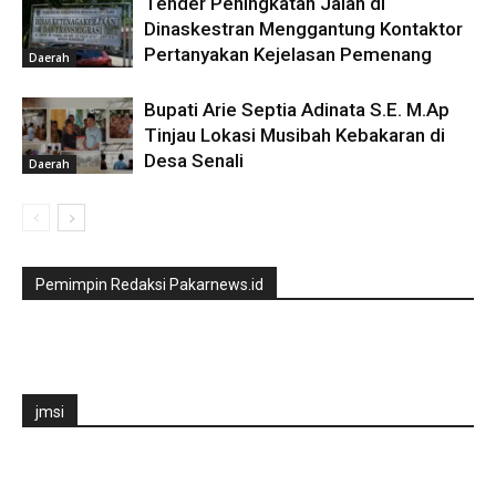
Tender Peningkatan Jalan di
Dinaskestran Menggantung Kontaktor
Pertanyakan Kejelasan Pemenang
Daerah
Bupati Arie Septia Adinata S.E. M.Ap
Tinjau Lokasi Musibah Kebakaran di
Desa Senali
Daerah
Pemimpin Redaksi Pakarnews.id
jmsi