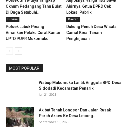
Polsek Giri Mulya Tangkap
Anjloknya Harga TBS Sawit
Oknum Pedangang Tahu Bulat
Ahirnya Ketua DPRD Cek
Di Duga Setubuhi...
Lokasi Pabrik
Hukum
Daerah
Polsek Lubuk Pinang
Dukung Penuh Desa Wisata
Amankan Pelaku Curat Kantor
Camat Kinal Tanam
UPTD PUPR Mukomuko
Penghijauan
MOST POPULAR
Wabup Mukomuko Lantik Anggota BPD Desa
Sidodadi Kecamatan Penarik
Juli 21, 2021
Akibat Tanah Longsor Dan Jalan Rusak
Parah Akses Ke Desa Lebong...
September 19, 2025