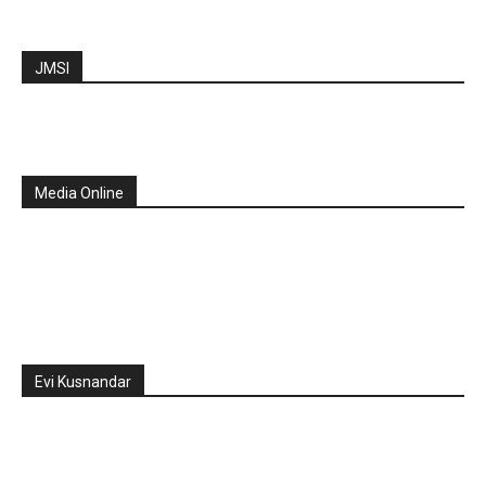
JMSI
Media Online
Evi Kusnandar