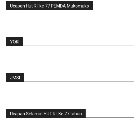
Ucapan Hut R.I ke 77 PEMDA Mukomuko
YOKI
JMSI
Ucapan Selamat HUT.R.I Ke 77 tahun