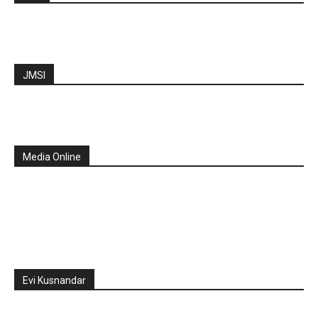
JMSI
Media Online
Evi Kusnandar