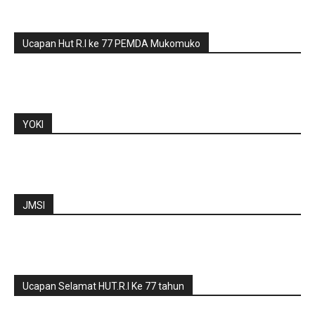
Ucapan Hut R.I ke 77 PEMDA Mukomuko
YOKI
JMSI
Ucapan Selamat HUT.R.I Ke 77 tahun