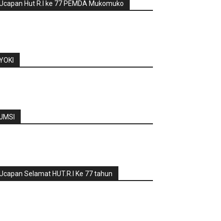
Ucapan Hut R.I ke 77 PEMDA Mukomuko
YOKI
JMSI
Ucapan Selamat HUT.R.I Ke 77 tahun