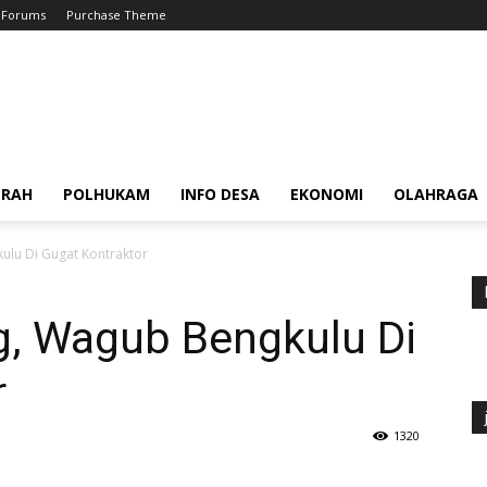
Forums
Purchase Theme
ERAH
POLHUKAM
INFO DESA
EKONOMI
OLAHRAGA
ulu Di Gugat Kontraktor
g, Wagub Bengkulu Di
r
1320