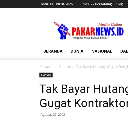
Sabtu, Agustus 8, 2026
Masuk / Bergabung
Blog
Pakar
News
BERANDA
DUNIA
NASIONAL
DA
Beranda
Daerah
Tak Bayar Hutang, Wagub Bengk
Daerah
Tak Bayar Hutan
Gugat Kontrakto
Agustus 29, 2022