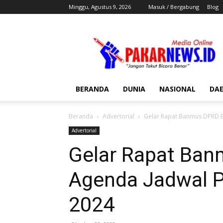
Minggu, Agustus 9, 2026
Masuk / Bergabung
Blog
Pakar
News
BERANDA
DUNIA
NASIONAL
DA
Beranda
Advertorial
Gelar Rapat Banmus DPRD 
Advertorial
Gelar Rapat Ba
Agenda Jadwal
2024