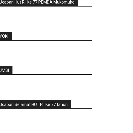
Ucapan Hut R.I ke 77 PEMDA Mukomuko
YOKI
JMSI
Ucapan Selamat HUT.R.I Ke 77 tahun