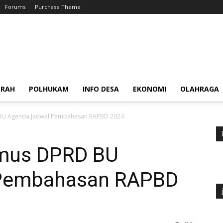
Forums
Purchase Theme
ERAH
POLHUKAM
INFO DESA
EKONOMI
OLAHRAGA
BU Agenda Jadwal Pembahasan RAPBD 2024
nmus DPRD BU
 Pembahasan RAPBD